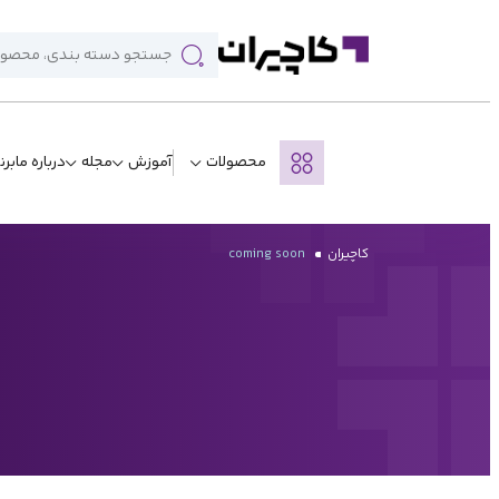
محصولات
آموزش
مجله
درباره ما
برن
کاچیران
coming soon