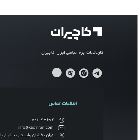
کارخانجات چرخ خیاطی ایران، کاچیران
اطلاعات تماس
021_43604
info@kachiran.com
تهران ، خیابان ولیعصر ، بالاتر از