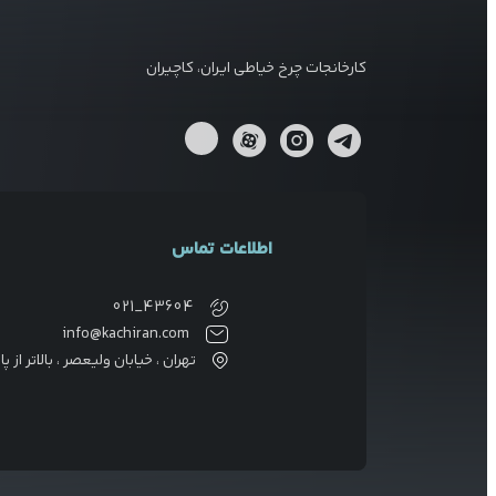
کارخانجات چرخ خیاطی ایران، کاچیران
اطلاعات تماس
021_43604
info@kachiran.com
تهران ، خیابان ولیعصر ، بالاتر از