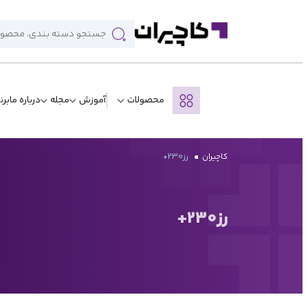
محصولات
آموزش
مجله
درباره ما
برن
کاچیران
رز230+
رز230+