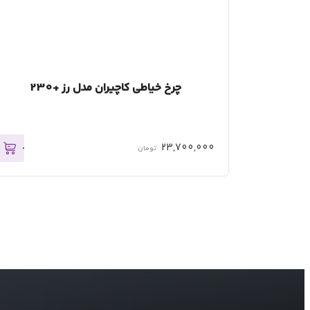
چرخ خیاطی کاچیران مدل رز +230
23,700,000
تومان