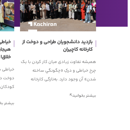
بازدید دانشجویان طراحی و دوخت از
خیاطی
کارخانه کاچیران
هیجان
خلاق!
همیشه تفاوت زیادی میان کار کردن با یک
خیاطی ب
چرخ خیاطی و درکِ «چگونگیِ ساخته
دوخت دام
شدن» آن وجود دارد. به‌تازگی کارخانه
کودکان م
کاچیران میزبان گروهی از دانشجویان
یادگیری
بیشتر بخوانید
پرانرژی رشته طراحی و دوخت بود تا
بیشتر بخ
گذشته، 
دریچه‌ای تازه از دنیای صنعت را به روی
کاچیران،
آن‌ها بگشاید. این بازدید صرفاً یک تور
8 
معمولی نبود؛ بلکه فرصتی بود تا