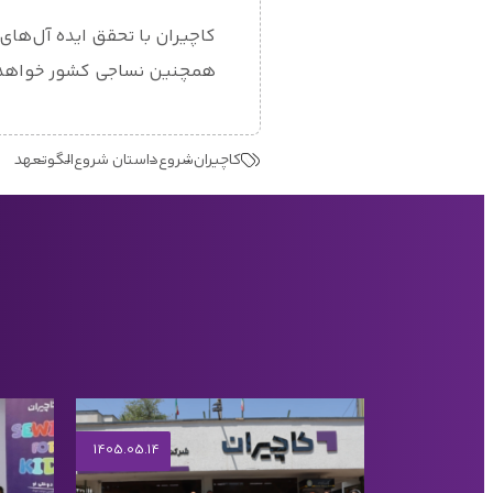
کاچیران با تحقق ایده آل‌های
همچنین نساجی کشور خواهد مان
کاچیران
شروع
داستان شروع
الگو
تعهد
1405.05.14