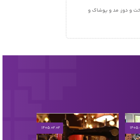
خت و دوز، مد و پوشاک و
1405.02.02
1405.