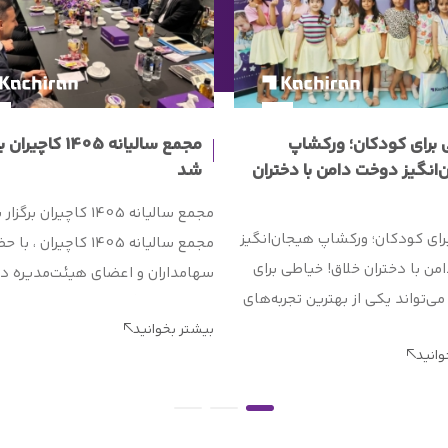
 برای کودکان؛ ورکشاپ
مجمع سالیانه 1405 کاچیر
‌انگیز دوخت دامن با دختران
شد
مجمع سالیانه 1405 کاچیران برگ
رای کودکان؛ ورکشاپ هیجان‌انگیز
مجمع سالیانه 1405 کاچیران ، ب
ن با دختران خلاق! خیاطی برای
سهامداران و اعضای هیئت‌مدیره د
ی‌تواند یکی از بهترین تجربه‌های
این شرکت برگزار شد. در بخش نخس
 در دوران کودکی باشد. هفته
بیشتر بخوانید
جلسه، 
وانید
اولین ورکشاپ خیاطی برای کودکان
گذشته ارائه شد. در این گزارش، ضم
 در یک مدرسه دخترانه در رده سنی
تشریح مأموریت‌های حیاتی سازمان،
تا 10 سال برگزار شد و این تجربه خیلی
پروژه‌هایی که در سال گذشته با م