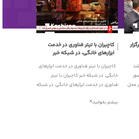
ان برگزار
کاچیران با تیتر فناوری در خدمت
متخصصین صن
ابزارهای خانگی، در شبکه خبر
دانشگاه، در 
ایران، کاچیرا
زار شد
کاچیران با تیتر فناوری در خدمت ابزارهای
متخصصین صنعت
ا حضور
خانگی، در شبکه خبر کاچیران با تیتر
دانشگاه، در کار
ر محل
فناوری در خدمت ابزارهای خانگی، در شبکه
کاچیران گروهی 
ت این
خبر از توسعه ماشین آلات دوخت خود خبر
برجسته صنعت دو
بیشتر بخوانید
گزارشی تحلیلی از عملکرد ۱۲ ماه
داد. فناوری دیگرفقط در صنایع سنگین یا
بیشتر بخوانید
فعالان حوزه پوش
ن
آزمایشگاه‌ها خلاصه نمی‌شود؛ از پزشکی و
بازدید تخصصی، 
کشاورزی گرفته تا وسایلی که روزانه در
ایران، کاچیران ب
وفقیت
خانه‌ها از آن‌ها استفاده می‌کنیم. […]